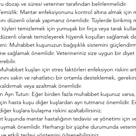
u dozajı ve süresi veteriner tarafından belirlenmelidir.
e Temizlik: Mantar enfeksiyonunu kontrol altına almak içi
nı düzenli olarak yapmanız önemlidir. Tüylerde birikmiş 
tüyleri temizlemek için yumuşak bir fırça veya tarak kullana
üzenli olarak temizleyerek hijyenik koşulları sağlamak da
zeni: Muhabbet kuşunuzun bağışıklık sistemini güçlendirm
nme sağlamak önemlidir. Veterineriniz size uygun bir diyet 
rebilir.
: Muhabbet kuşları için stres faktörleri enfeksiyon riskini artı
nı sakin ve rahatlatıcı bir ortamla desteklemek, gerekirs
 kaldırmak veya azaltmak önemlidir.
dan Ayrı Tutun: Eğer birden fazla muhabbet kuşunuz varsa, 
çin hasta kuşu diğer kuşlardan ayrı tutmanız önemlidir. 
diğer kuşlara bulaşma riskini azaltabilirsiniz.
kuşunda mantar hastalığının tedavisi ve yönetimi için ve
a uymak önemlidir. Herhangi bir şüphe durumunda veterin
e etkili tedavi yöntemini öğrenebilirsiniz. 