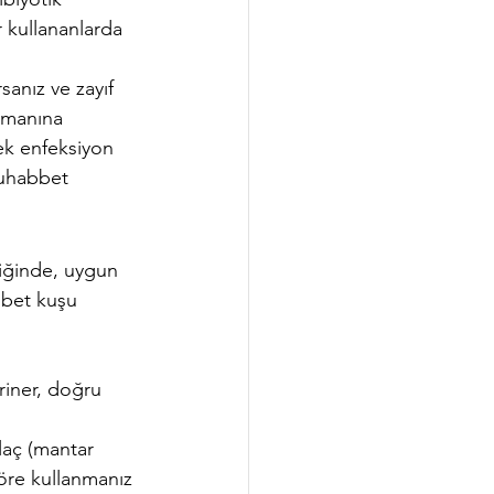
r kullananlarda 
nız ve zayıf 
uzmanına 
ek enfeksiyon 
muhabbet 
iğinde, uygun 
bbet kuşu 
riner, doğru 
ilaç (mantar 
 göre kullanmanız 