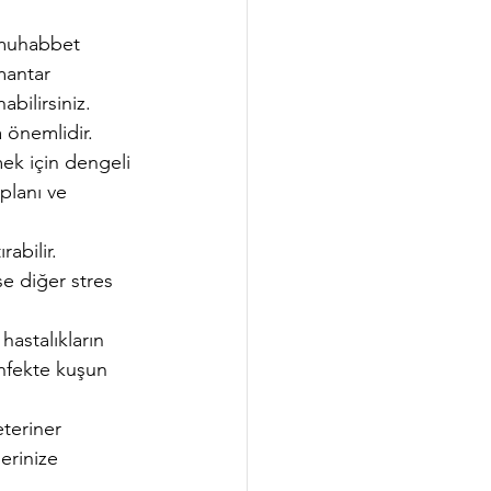
n muhabbet 
mantar 
bilirsiniz. 
 önemlidir.
ek için dengeli 
planı ve 
rabilir. 
e diğer stres 
hastalıkların 
Enfekte kuşun 
teriner 
erinize 