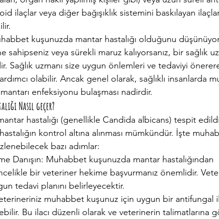
oid ilaçlar veya diğer bağışıklık sistemini baskılayan ilaçla
lir.
habbet kuşunuzda mantar hastalığı olduğunu düşünüyorsa
ine sahipseniz veya sürekli maruz kalıyorsanız, bir sağlık 
r. Sağlık uzmanı size uygun önlemleri ve tedaviyi önerer
ardımcı olabilir. Ancak genel olarak, sağlıklı insanlarda 
mantarı enfeksiyonu bulaşması nadirdir.
alığı Nasıl geçer?
tar hastalığı (genellikle Candida albicans) tespit edild
 hastalığın kontrol altına alınması mümkündür. İşte muha
 izlenebilecek bazı adımlar:
ekime Danışın: Muhabbet kuşunuzda mantar hastalığından 
celikle bir veteriner hekime başvurmanız önemlidir. Vete
un tedavi planını belirleyecektir.
: Veterineriniz muhabbet kuşunuz için uygun bir antifungal 
debilir. Bu ilacı düzenli olarak ve veterinerin talimatlarına