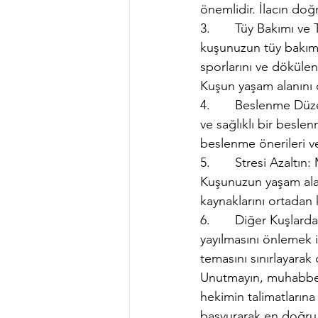
önemlidir. İlacın doğr
3.       Tüy Bakımı v
kuşunuzun tüy bakımı
sporlarını ve dökülen 
Kuşun yaşam alanını d
4.       Beslenme Dü
ve sağlıklı bir besle
beslenme önerileri ve
5.       Stresi Azaltın
Kuşunuzun yaşam alanı
kaynaklarını ortadan
6.       Diğer Kuşlar
yayılmasını önlemek i
temasını sınırlayarak 
Unutmayın, muhabbet 
hekimin talimatların
başvurarak en doğru v