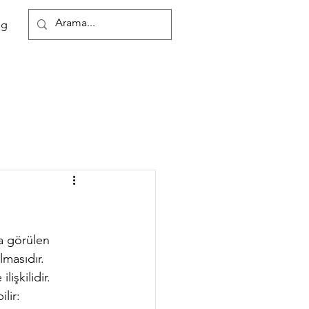
Tel:050731043
25
og
a görülen 
lmasıdır.
lir: