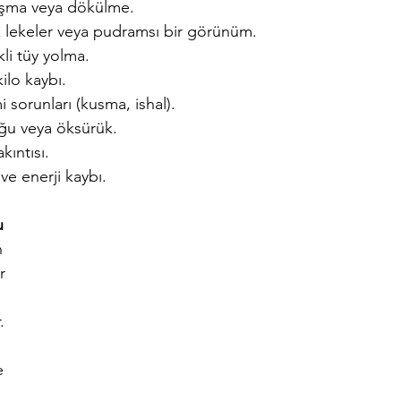
laşma veya dökülme.
az lekeler veya pudramsı bir görünüm.
ekli tüy yolma.
kilo kaybı.
mi sorunları (kusma, ishal).
uğu veya öksürük.
kıntısı.
k ve enerji kaybı.
 
 
r 
. 
 
e 
 