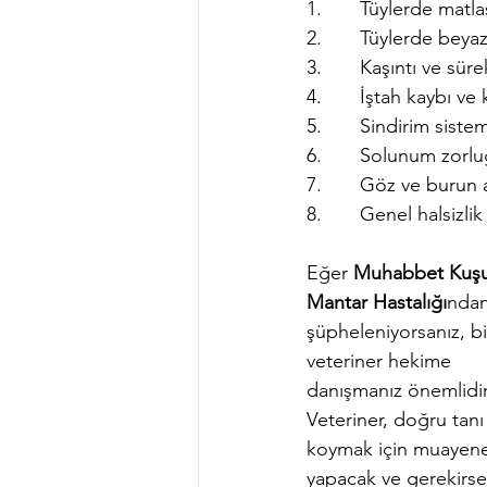
1.       Tüylerde mat
2.       Tüylerde bey
3.       Kaşıntı ve sür
4.       İştah kaybı ve 
5.       Sindirim siste
6.       Solunum zorl
7.       Göz ve burun a
8.       Genel halsizli
Eğer 
Muhabbet Kuşu
Mantar Hastalığı
ndan
şüpheleniyorsanız, bi
veteriner hekime 
danışmanız önemlidir
Veteriner, doğru tanı
koymak için muayen
yapacak ve gerekirse