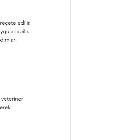
eçete edilir. 
ygulanabilir.
dımları 
.
veteriner 
yerek 