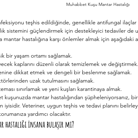
Muhabbet Kuşu Mantar Hastalığı
eksiyonu teşhis edildiğinde, genellikle antifungal ilaçlar r
lık sistemini güçlendirmek için destekleyici tedaviler de u
antar hastalığına karşı önlemler almak için aşağıdaki a
yenik bir yaşam ortamı sağlamak.
yiyecek kaplarını düzenli olarak temizlemek ve değiştirmek
zenine dikkat etmek ve dengeli bir beslenme sağlamak.
faktörlerinden uzak tutulmasını sağlamak.
a teması sınırlamak ve yeni kuşları karantinaya almak.
kuşunuzda mantar hastalığından şüpheleniyorsanız, bir 
iyisidir. Veteriner, uygun teşhis ve tedavi planını belirle
korumanıza yardımcı olacaktır.
 hastalığı insana bulaşır mı?