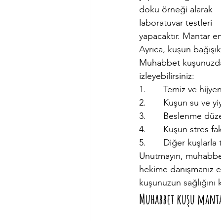
doku örneği alarak 
laboratuvar testleri 
yapacaktır. Mantar enf
Ayrıca, kuşun bağışık
Muhabbet kuşunuzda m
izleyebilirsiniz:
1.       Temiz ve hij
2.       Kuşun su ve 
3.       Beslenme dü
4.       Kuşun stres 
5.       Diğer kuşlarl
Unutmayın, muhabbet 
hekime danışmanız en 
kuşunuzun sağlığını 
Muhabbet kuşu mantar