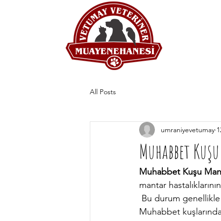
All Posts
umraniyevetumay
1
Muhabbet Kuşu
Muhabbet Kuşu Manta
mantar hastalıklarını
 Bu durum genellikle bağışıklık sisteminin zayıflaması veya stres gibi faktörlerle ilişkilidir. 
Muhabbet kuşlarında m