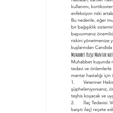
kullanımı, kortikoster
enfeksiyon riski artabi
Bu nedenle, eğer mu
bir bağışıklık sistem
başvurmanız önemlidi
riskini yönetmenize y
kuşlarından Candida 
Muhabbet Kuşu Mantar hast
Muhabbet kuşunda man
tedavi ve önlemlerle
mantar hastalığı için
1.       Veteriner H
şüpheleniyorsanız, ön
teşhis koyacak ve uyg
2.       İlaç Tedavisi
karşıtı ilaç) reçete e