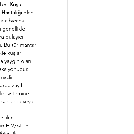
bet Kuşu 
 Hastalığı
 olan 
a albicans 
 genellikle 
ra bulaşıcı 
r. Bu tür mantar 
kle kuşlar 
a yaygın olan 
eksiyonudur. 
nadir 
rda zayıf 
lık sistemine 
nsanlarda veya 
llikle 
ğin HIV/AIDS 
ibiyotik 