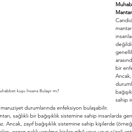
Muhab
Mantar
Candid
mantarı
insanla
değildi
genelli
arasınd
bir enf
Ancak, 
durumla
habbet kuşu İnsana Bulaşır mı?
bağışık
sahip i
 maruziyet durumlarında enfeksiyon bulaşabilir.
arı, sağlıklı bir bağışıklık sistemine sahip insanlarda gene
. Ancak, zayıf bağışıklık sistemine sahip kişilerde (örne
aları, organ nakli yapılmış kişiler gibi) veya uzun süreli ant