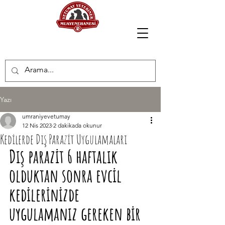
Tel:050731043
25
Yazı
umraniyevetumay
12 Nis 2023
2 dakikada okunur
Kedilerde Dış Parazit Uygulamaları
Dış parazit 6 haftalık 
olduktan sonra evcil 
kedilerinizde 
uygulamanız gereken bir 