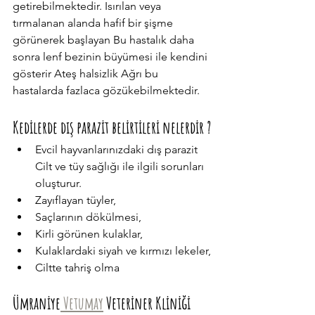
getirebilmektedir. Isırılan veya 
tırmalanan alanda hafif bir şişme 
görünerek başlayan Bu hastalık daha 
sonra lenf bezinin büyümesi ile kendini 
gösterir Ateş halsizlik Ağrı bu 
hastalarda fazlaca gözükebilmektedir.
Kedilerde dış parazit belirtileri nelerdir ?
Evcil hayvanlarınızdaki dış parazit 
Cilt ve tüy sağlığı ile ilgili sorunları 
oluşturur.
Zayıflayan tüyler,
Saçlarının dökülmesi,
Kirli görünen kulaklar,
Kulaklardaki siyah ve kırmızı lekeler,
Ciltte tahriş olma
Ümraniye
 Vetumay
 Veteriner Kliniği 