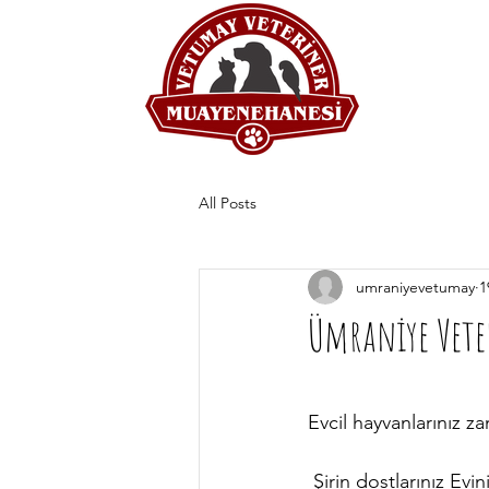
All Posts
umraniyevetumay
1
Ümraniye Vete
Evcil hayvanlarınız 
 Şirin dostlarınız Evinizin de üyesi olmakla beraber ve ailenizin bir parçası olan evcil 