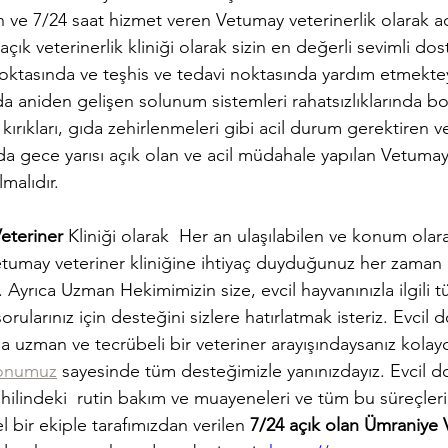
 ve 7/24 saat hizmet veren Vetumay veterinerlik olarak a
çık veterinerlik kliniği olarak sizin en değerli sevimli dostl
ktasında ve teşhis ve tedavi noktasında yardım etmektey
zda aniden gelişen solunum sistemleri rahatsızlıklarında
kırıkları, gıda zehirlenmeleri gibi acil durum gerektiren v
da gece yarısı açık olan ve acil müdahale yapılan Vetumay
lmalıdır. 
eteriner 
Kliniği olarak  Her an ulaşılabilen ve konum olar
umay veteriner kliniğine ihtiyaç duyduğunuz her zaman k
z. Ayrıca Uzman Hekimimizin size, evcil hayvanınızla ilgili t
sorularınız için desteğini sizlere hatırlatmak isteriz. Evcil d
a uzman ve tecrübeli bir veteriner arayışındaysanız kolay
yonumuz
 sayesinde tüm desteğimizle yanınızdayız. Evcil do
hilindeki  rutin bakım ve muayeneleri ve tüm bu süreçleri
bir ekiple tarafımızdan verilen 
7/24 açık olan Ümraniye