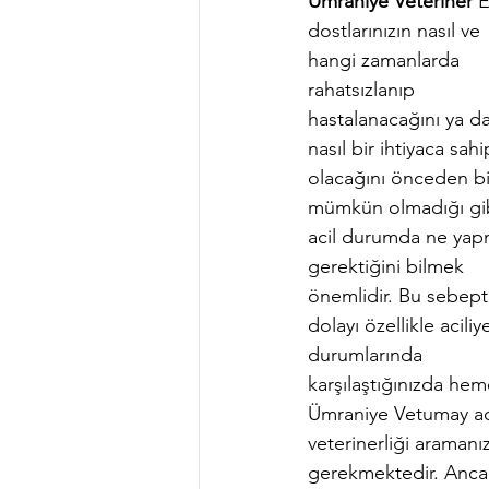
Ümraniye Veteriner
 E
dostlarınızın nasıl ve 
hangi zamanlarda 
rahatsızlanıp 
hastalanacağını ya da
nasıl bir ihtiyaca sahi
olacağını önceden b
mümkün olmadığı gib
acil durumda ne yap
gerektiğini bilmek 
önemlidir. Bu sebept
dolayı özellikle aciliy
durumlarında 
karşılaştığınızda hem
Ümraniye Vetumay ac
veterinerliği aramanız
gerekmektedir. Ancak 