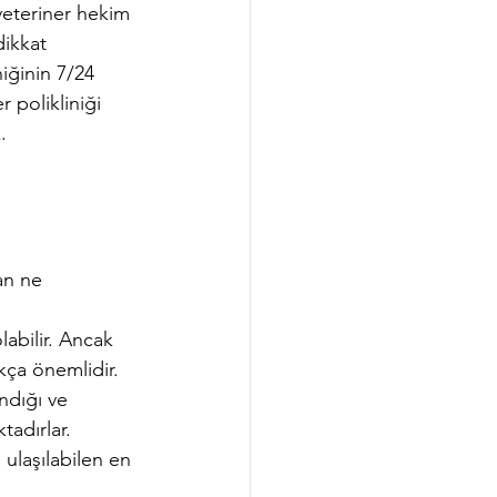
veteriner hekim 
ikkat 
niğinin 7/24 
 polikliniği 
. 
an ne 
kça önemlidir. 
ndığı ve 
tadırlar. 
ulaşılabilen en 