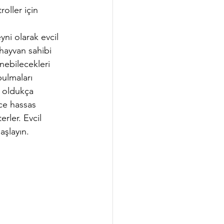
roller için 
yni olarak evcil 
hayvan sahibi 
nebilecekleri 
bulmaları 
a oldukça 
ce hassas 
rler. Evcil 
aşlayın.