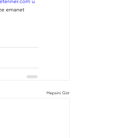
eteriner.com’u
bize emanet 
Hepsini Gör