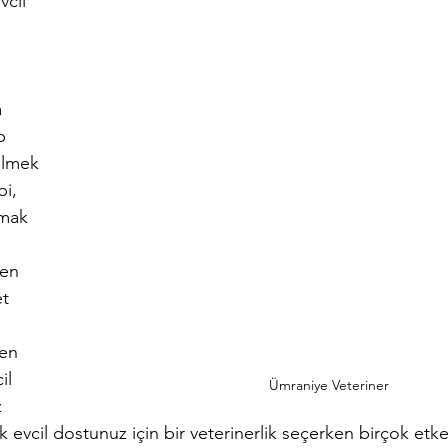
vcil 
 
p 
ilmek 
i, 
mak 
en 
et 
en 
il 
Ümraniye Veteriner
 
evcil dostunuz için bir veterinerlik seçerken birçok etk