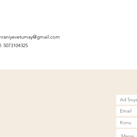
mraniyevetumay@gmail.com
l: 5073104325