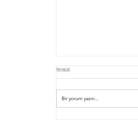
Yorumlar
Bir yorum yazın...
Veteriner Hizmetlerinin Önemi: Evcil Hayvan
Sağlığı ve Bakımı