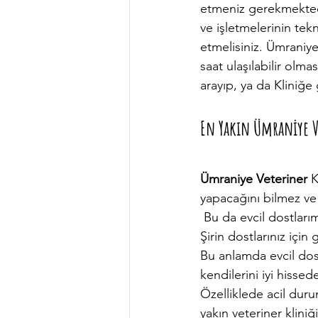
etmeniz gerekmektedi
ve işletmelerinin te
etmelisiniz. Ümraniye 
saat ulaşılabilir olm
arayıp, ya da Kliniğe 
En Yakın Ümraniye V
Ümraniye Veteriner
 
yapacağını bilmez ve 
 Bu da evcil dostlarımız için bazen hayati tehlike söz konusu ise geç kalınmış olabilir. Ancak 
Şirin dostlarınız için
Bu anlamda evcil dost 
kendilerini iyi hissed
Özelliklede acil duru
yakın veteriner klini