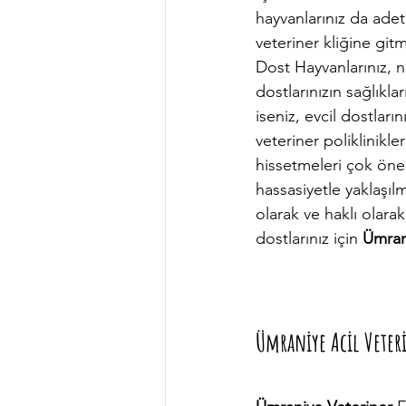
hayvanlarınız da adeta
veteriner kliğine gitm
Dost Hayvanlarınız, n
dostlarınızın sağlıkl
iseniz, evcil dostlar
veteriner poliklinikle
hissetmeleri çok önem
hassasiyetle yaklaşı
olarak ve haklı olarak
dostlarınız için 
Ümran
Ümraniye Acil Veter