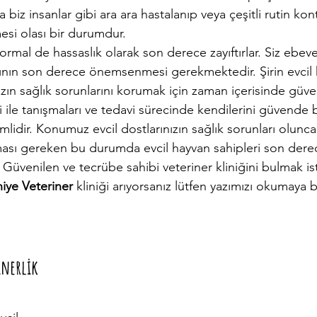
 biz insanlar gibi ara ara hastalanıp veya çeşitli rutin kont
esi olası bir durumdur.  
ormal de hassaslık olarak son derece zayıftırlar. Siz ebeve
arının son derece önemsenmesi gerekmektedir. Şirin evcil 
ınızın sağlık sorunlarını korumak için zaman içerisinde güve
ri ile tanışmaları ve tedavi sürecinde kendilerini güvende 
lidir. Konumuz evcil dostlarınızın sağlık sorunları olunc
lması gereken bu durumda evcil hayvan sahipleri son dere
 Güvenilen ve tecrübe sahibi veteriner kliniğini bulmak iste
iye Veteriner 
kliniği arıyorsanız lütfen yazımızı okumaya b
inerlik