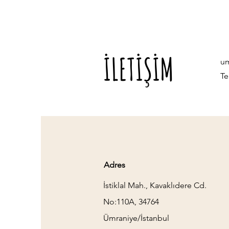
İLETİŞİM
u
Te
Adres
İstiklal Mah., Kavaklıdere Cd.
No:110A, 34764
Ümraniye/İstanbul