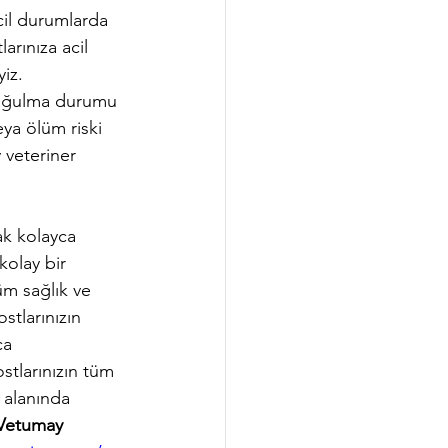
cil durumlarda 
arınıza acil 
iz. 
 boğulma durumu 
eya ölüm riski 
 veteriner 
ak kolayca 
olay bir 
üm sağlık ve 
ostlarınızın 
ca 
stlarınızın tüm 
 alanında 
 Vetumay 