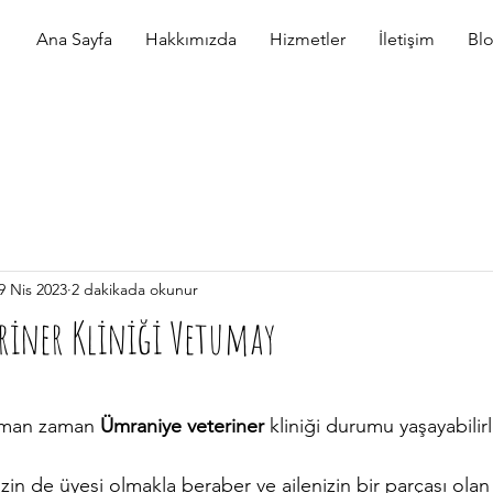
Ana Sayfa
Hakkımızda
Hizmetler
İletişim
Bl
9 Nis 2023
2 dakikada okunur
riner Kliniği Vetumay
zaman zaman 
Ümraniye veteriner
 kliniği durumu yaşayabilirl