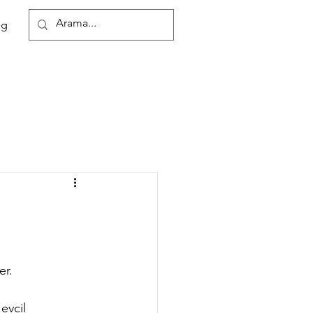
Tel:050731043
25
og
er.