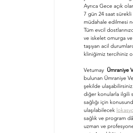
Ayrıca Gece açık olan
7 gün 24 saat sürekli a
müdahale edilmesi no
Tüm evcil dostlarını
ve iskelet omurga ve 
taşıyan acil durumlar
kliniğimiz tercihiniz o
Vetumay  
Ümraniye V
bulunan Ümraniye Vet
şekilde ulaşabilirsini
diğer konularla ilgili 
sağlığı için konusund
ulaşılabilecek 
lokas
sağlık ve program dâ
uzman ve profesyonel 