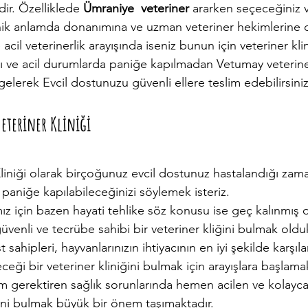
r. Özelliklede 
Ümraniye  veteriner 
ararken seçeceğiniz 
knik anlamda donanımına ve uzman veteriner hekimlerine d
acil veterinerlik arayışında iseniz bunun için veteriner kli
ası ve acil durumlarda paniğe kapılmadan Vetumay veteriner
gelerek Evcil dostunuzu güvenli ellere teslim edebilirsiniz
eteriner Kliniği
Kliniği olarak birçoğunuz evcil dostunuz hastalandığı zam
paniğe kapılabileceğinizi söylemek isteriz.
 güvenli ve tecrübe sahibi bir veteriner kliğini bulmak oldu
sahipleri, hayvanlarınızın ihtiyacının en iyi şekilde karşıla
eceği bir veteriner kliniğini bulmak için arayışlara başlamak
m gerektiren sağlık sorunlarında hemen acilen ve kolayca 
ğini bulmak büyük bir önem taşımaktadır.