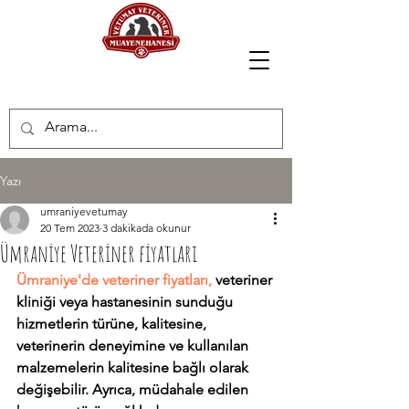
Tel:050731043
25
Yazı
umraniyevetumay
20 Tem 2023
3 dakikada okunur
Ümraniye Veteriner fiyatları
Ümraniye'de veteriner fiyatları,
 veteriner 
kliniği veya hastanesinin sunduğu 
hizmetlerin türüne, kalitesine, 
veterinerin deneyimine ve kullanılan 
malzemelerin kalitesine bağlı olarak 
değişebilir. Ayrıca, müdahale edilen 